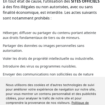
En tout état de cause, l’utilisation des
SITES OFFICIELS
à des fins illégales ou non autorisées, avec ou sans
finalité économique, est interdite. Les actes suivants
sont notamment prohibés :
Héberger, diffuser ou partager du contenu portant atteinte
aux droits fondamentaux de tiers ou de mineurs.
Partager des données ou images personnelles sans
autorisation.
Violer les droits de propriété intellectuelle ou industrielle.
Introduire des virus ou programmes nuisibles.
Envoyer des communications non sollicitées ou de nature
commerciale.
Nous utilisons des cookies et d'autres technologies de suivi
pour améliorer votre expérience de navigation sur notre site,
pour vous montrer un contenu personnalisé et des publicités
OHP SERVICE
se réserve le droit d’informer les autorités
ciblées, pour analyser le trafic de notre site et pour
compétentes en cas d’utilisation illégale.
comprendre la provenance de nos visiteurs.
Politique de