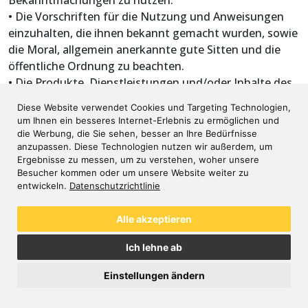
• Die Vorschriften für die Nutzung und Anweisungen
einzuhalten, die ihnen bekannt gemacht wurden, sowie
die Moral, allgemein anerkannte gute Sitten und die
öffentliche Ordnung zu beachten.
• Die Produkte, Dienstleistungen und/oder Inhalte des
Portals ordnungsgemäß zu nutzen und sie nicht für
Diese Website verwendet Cookies und Targeting Technologien,
unrechtmäßige Handlungen, kriminelle Handlungen
um Ihnen ein besseres Internet-Erlebnis zu ermöglichen und
oder Handlungen zu verwenden, die die Rechte von
die Werbung, die Sie sehen, besser an Ihre Bedürfnisse
OHP SERVICE und/oder Dritter verletzen und/oder die
anzupassen. Diese Technologien nutzen wir außerdem, um
Ergebnisse zu messen, um zu verstehen, woher unsere
Vorschriften zum gewerblichen und geistigen Eigentum
Besucher kommen oder um unsere Website weiter zu
oder andere anwendbare gesetzliche Bestimmungen
entwickeln.
Datenschutzrichtlinie
von OHP SERVICE oder Dritten verletzen.
• Da es sich um eine private Anwendung handelt,
Alle akzeptieren
verpflichtet sich der Nutzer, ohne ausdrückliche
Genehmigung des Nutzers und/oder von OHP SERVICE
Ich lehne ab
keine Werbe- und/oder Werbeinhalte an andere Nutzer
Einstellungen ändern
zu senden.
• Den Zugang anderer Nutzer zum Portal nicht