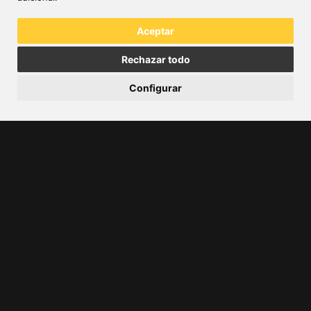
Porque en defensa, la fiabilidad no es un valor añadido:
es una
necesidad estratégica
.
Aceptar
Rechazar todo
Configurar
Atrás
Expertos en transmisión cardan y
homocinética.
Compañia